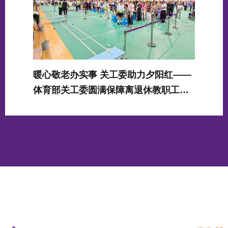
暖心敬老办实事 关工委助力夕阳红——
体育部关工委圆满保障离退休教职工趣
味运动会