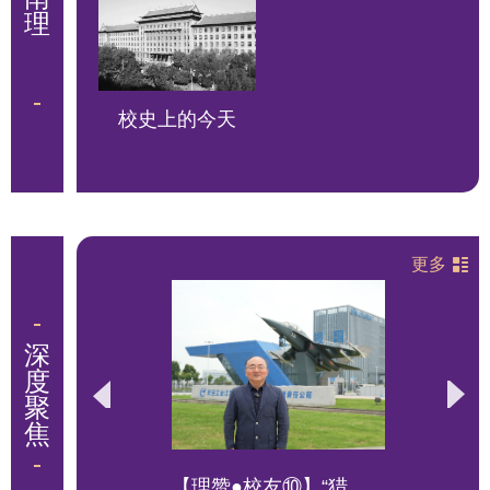
校史上的今天
更多
，奋
【理赞●校友⑩】“猎