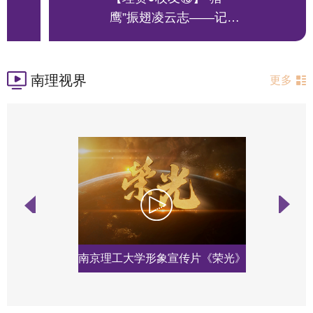
...
鹰”振翅凌云志——记
我...
南理视界
更多
南京理工大学形象宣传片《荣光》