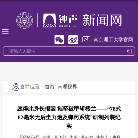
南京理工大学官网
当前位置：
首页
南理视界
愿得此身长报国 摧坚破甲斩楼兰——“78式
82毫米无后坐力炮及弹药系统”研制列装纪
实
2023-06-07
来源：宣传部
作者：杨钰婷
审核人：卢晓