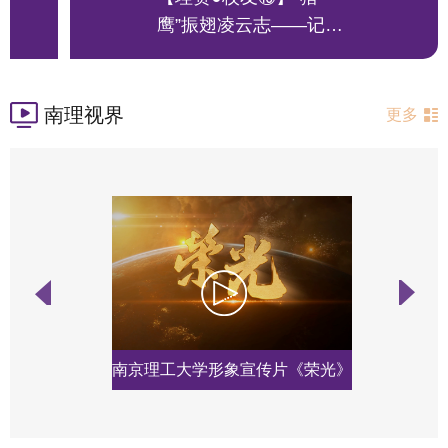
...
鹰”振翅凌云志——记
我...
南理视界
更多
南京理工大学形象宣传片《荣光》