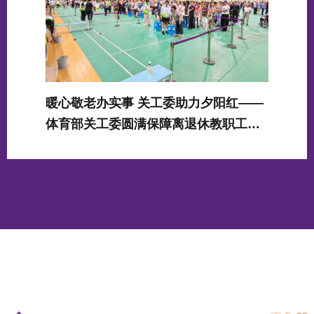
暖心敬老办实事 关工委助力夕阳红——
体育部关工委圆满保障离退休教职工趣
味运动会