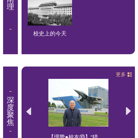
校史上的今天
更多
，奋
【理赞●校友⑩】“猎