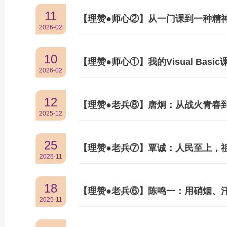
11
【理赞●师心②】从一门课到一种精
2026-02
10
【理赞●师心①】我的Visual Ba
2026-02
12
【理赞●老兵⑧】唐炯：从战火青春
2025-12
25
【理赞●老兵⑦】覃诚：人民至上，祖
2025-11
18
【理赞●老兵⑥】陈鸣一：用硝烟、
2025-11