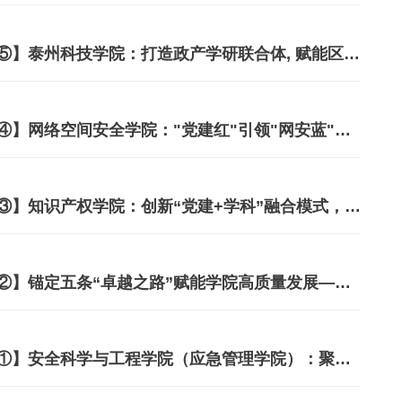
【落实党代会精神，奋进新时代征程⑤】泰州科技学院：打造政产学研联合体, 赋能区域经济社会高质量发展
【落实党代会精神，奋进新时代征程④】网络空间安全学院："党建红"引领"网安蓝"，新征程勇担新使命，以高质量党建赋能高质量发展
【落实党代会精神，奋进新时代征程③】知识产权学院：创新“党建+学科”融合模式，构建“大思政”工作格局
【落实党代会精神，奋进新时代征程②】锚定五条“卓越之路”赋能学院高质量发展——能源与动力工程学院“十五五”发展思考
【落实党代会精神，奋进新时代征程①】安全科学与工程学院（应急管理学院）：聚力担使命，奋楫建新功，谱写高质量发展新篇章！