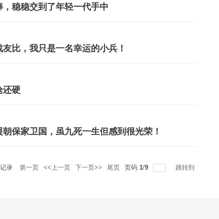
棒，稳稳交到了年轻一代手中
战友比，我只是一名幸运的小兵！
枪还硬
援朝保家卫国，虽九死一生但感到很光荣！
记录
第一页
<<上一页
下一页>>
尾页
页码
1
/
9
跳转到