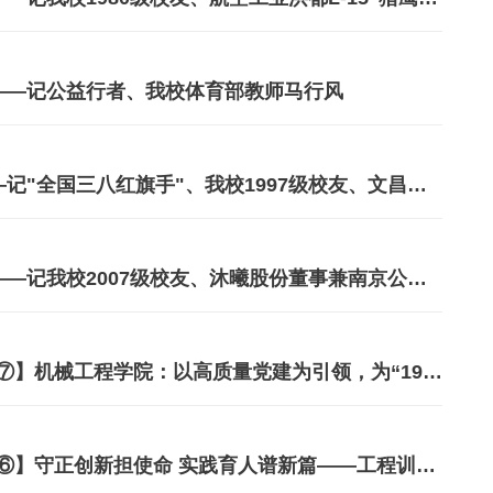
——记公益行者、我校体育部教师马行风
【理赞●校友⑨】椰岛铸剑担使命——记"全国三八红旗手"、我校1997级校友、文昌航天发射保障有限公司副总经理何艳
【理赞●校友⑧】为国铸“芯”谋自强——记我校2007级校友、‌沐曦股份董事兼南京公司总经理王爽
【落实党代会精神，奋进新时代征程⑦】机械工程学院：以高质量党建为引领，为“1953”战略目标的实现，贡献更大力量！
【落实党代会精神，奋进新时代征程⑥】守正创新担使命 实践育人谱新篇——工程训练中心贯彻落实党代会精神推动高质量发展