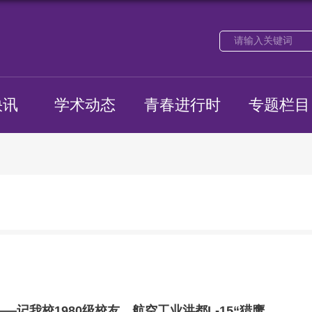
快讯
学术动态
青春进行时
专题栏目
【理赞●校友⑩】“猎鹰”振翅凌云志——记我校1980级校友、航空工业洪都L-15“猎鹰”高级教练机总设计师张弘