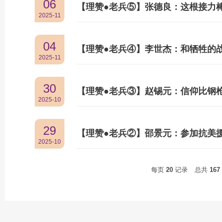
06
【理赞●老兵⑤】张德良：这根接力
2025-11
04
【理赞●老兵④】李世杰：和牺牲的
2025-11
30
【理赞●老兵③】赵锡元：信仰比钢
2025-10
29
【理赞●老兵②】邵景元：参加抗美
2025-10
每页
20
记录
总共
167