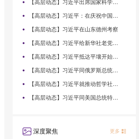
【高层动态】习近平出席国家科学技术奖励大会两院院士大会中国科协第十一次全国代表大会并发表重要讲话
【高层动态】习近平：在庆祝中国共产党成立105周年大会上的讲话
【高层动态】习近平在山东德州考察
【高层动态】习近平给新华社老党员张连生回信强调 传承红色基因 在新征程上书写优异答卷
【高层动态】习近平抵达平壤开始对朝鲜进行国事访问
【高层动态】习近平同俄罗斯总统普京会谈
【高层动态】习近平就推动哲学社会科学高质量发展作出重要指示
【高层动态】习近平同美国总统特朗普会谈
深度聚焦
更多