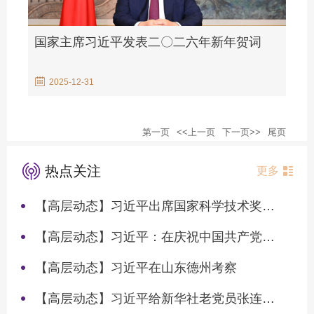
国家主席习近平发表二〇二六年新年贺词
2025-12-31
第一页
<<上一页
下一页>>
尾页
热点关注
更多
【高层动态】习近平出席国家科学技术奖励大会两院院士大会中国科协第十一次全国代表大会并发表重要讲话
【高层动态】习近平：在庆祝中国共产党成立105周年大会上的讲话
【高层动态】习近平在山东德州考察
【高层动态】习近平给新华社老党员张连生回信强调 传承红色基因 在新征程上书写优异答卷