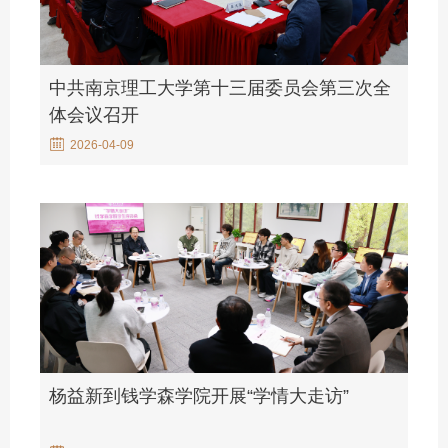
中共南京理工大学第十三届委员会第三次全
体会议召开
2026-04-09
杨益新到钱学森学院开展“学情大走访”