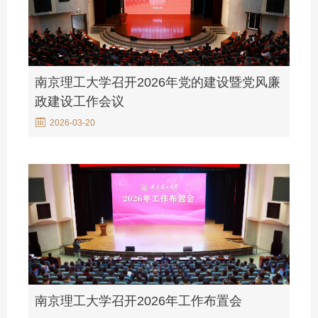
南京理工大学召开2026年党的建设暨党风廉
政建设工作会议
2026-03-20
南京理工大学召开2026年工作布置会