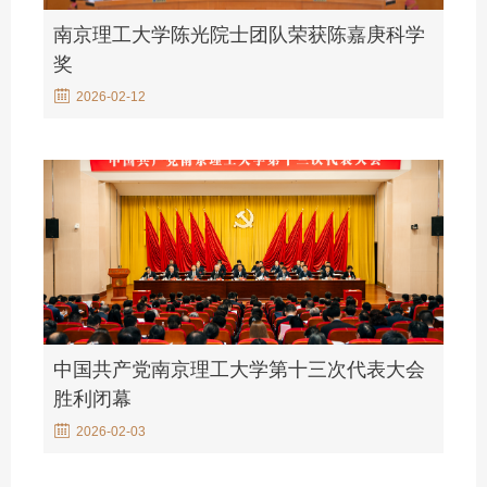
南京理工大学陈光院士团队荣获陈嘉庚科学
奖
2026-02-12
中国共产党南京理工大学第十三次代表大会
胜利闭幕
2026-02-03