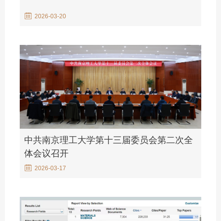
2026-03-20
中共南京理工大学第十三届委员会第二次全
体会议召开
2026-03-17