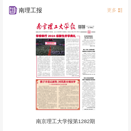
南理工报
更多
南京理工大学报第1282期