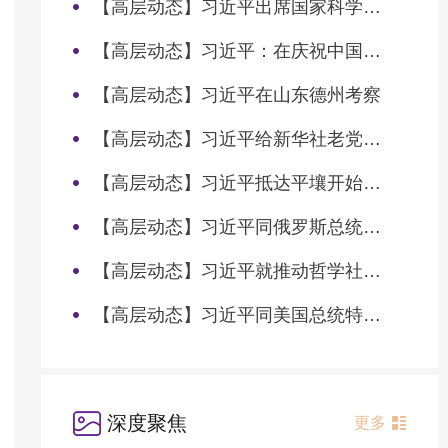
【高层动态】习近平出席国家科学技术奖励大会两院院士大会中国科协第十一次全国代表大会并发表重要讲话
【高层动态】习近平：在庆祝中国共产党成立105周年大会上的讲话
【高层动态】习近平在山东德州考察
【高层动态】习近平给新华社老党员张连生回信强调 传承红色基因 在新征程上书写优异答卷
【高层动态】习近平抵达平壤开始对朝鲜进行国事访问
【高层动态】习近平同俄罗斯总统普京会谈
【高层动态】习近平就推动哲学社会科学高质量发展作出重要指示
【高层动态】习近平同美国总统特朗普会谈
深度聚焦
更多