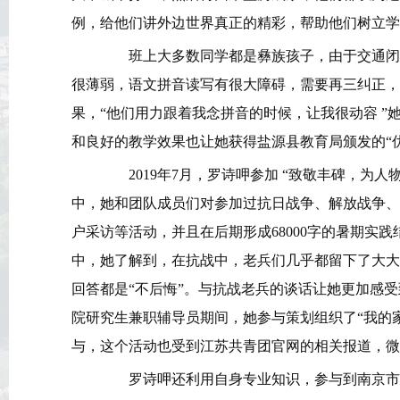
例，给他们讲外边世界真正的精彩，帮助他们树立学
班上大多数同学都是彝族孩子，由于交通闭塞
很薄弱，语文拼音读写有很大障碍，需要再三纠正，
果，“他们用力跟着我念拼音的时候，让我很动容 ”她
和良好的教学效果也让她获得盐源县教育局颁发的“
2019年7月，罗诗呷参加 “致敬丰碑，为人
中，她和团队成员们对参加过抗日战争、解放战争、
户采访等活动，并且在后期形成68000字的暑期实
中，她了解到，在抗战中，老兵们几乎都留下了大大
回答都是“不后悔”。与抗战老兵的谈话让她更加感
院研究生兼职辅导员期间，她参与策划组织了“我的
与，这个活动也受到江苏共青团官网的相关报道，微博
罗诗呷还利用自身专业知识，参与到南京市鼓