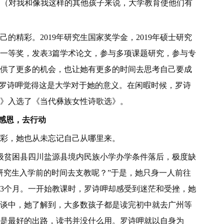
her possible life.” （对我和像我这样的其他孩子来说，大学教育使他们有
精彩。2019年研究生国家奖学金，2019年硕士研究
金一等奖，发表3篇学术论文，参与多项课题研究，参与专
供了更多的机会，也让她有更多的时间去思考自己要成
，罗诗呷觉得这是大学对于她的意义。在闲暇时候，罗诗
》入选了《当代彝族女性诗歌选》。
感恩，去行动
彩，她也从未忘记自己从哪里来。
级贫困县四川盐源县境内民族小学办学条件落后，极度缺
研究生入学前的时间去支教呢？”于是，她只身一人前往
了3个月。一开始教课时，罗诗呷却感受到迷茫和受挫，她
谈中，她了解到，大多数孩子都是读完初中就去广州等
是最好的出路，读书并没什么用。罗诗呷就以自身为