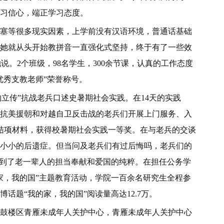
习信心，端正学习态度。
等很多现实因素，上学前没有汉语环境，普通话基础
她就从头开始教拼音一直强化式坚持，终于有了一些效
说。2个班级，98名学生，300余节课，认真的工作态度
优秀支教老师”荣誉称号。
物立传”抗战老兵口述史暑期社会实践。在14天的实践
抗美援朝和对越自卫反击战的老兵们开展上门服务、入
践结项材料，获得校暑期社会实践一等奖。在与老兵的交谈
小小的后遗症。但当问及老兵们有过后悔吗，老兵们的
受到了老一辈人的担当奉献和爱国的纯粹。在担任公务学
家，我的国”主题教育活动，学院一百余名研究生全程参
话题“我的家，我的国”阅读量高达12.7万。
楼区青雁未成年人关护中心，青雁未成年人关护中心