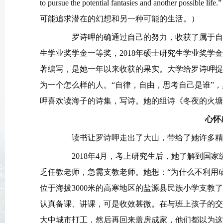
to pursue the potential fantasies and anot
可能追求潜在的幻想和另一种可能的生活。）
罗诗呷的确通过自己的努力，收获了属于自己的
生学业奖学金一等奖，2018年硕士研究生学业奖学
著编写，是她一年以来收获的果实。大学给罗诗呷提
为一个怎么样的人。“自律，自由，思考自己是谁”
呷喜欢读海子的诗集，写诗。她的组诗《冬夜的火塘
心怀
读书让罗诗呷走出了大山，带给了她许多精
2018年4月，考上研究生后，她了解到国家
乏任教老师，急需支教老师。她想：“为什么不利用
位于海拔3000米的高寒地区的盐源县民族小学支教
认真备课、讲课，可是收效甚微。在与班上孩子的交
大中城市打工，然后再回来盖房成家，他们都以为这