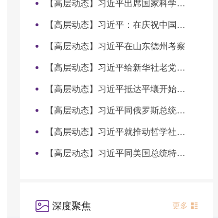
【高层动态】习近平出席国家科学技术奖励大会两院院士大会中国科协第十一次全国代表大会并发表重要讲话
【高层动态】习近平：在庆祝中国共产党成立105周年大会上的讲话
【高层动态】习近平在山东德州考察
【高层动态】习近平给新华社老党员张连生回信强调 传承红色基因 在新征程上书写优异答卷
【高层动态】习近平抵达平壤开始对朝鲜进行国事访问
【高层动态】习近平同俄罗斯总统普京会谈
【高层动态】习近平就推动哲学社会科学高质量发展作出重要指示
【高层动态】习近平同美国总统特朗普会谈
深度聚焦
更多