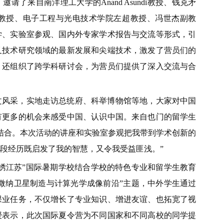
了来自南洋理工大学的Anand Asundi教授、钱克矛
教授、电子工程与光电技术学院左超教授、冯世杰副教
学、实验室参观、国内外专家学术报告与交流等形式，引
叉技术研究领域的最新发展和尖端技术，激发了营员们的
，还组织了跨学科研讨会，为营员们提供了深入交流与合
文风采，实地走访总统府、科举博物馆等地，大家对中国
有更多的机会来感受中国、认识中国。来自也门的留学生
结合。本次活动的讲座和实验室参观把我带到学术创新的
段经历既启发了我的智慧，又令我受益匪浅。”
绣江苏”国际暑期学校结合学校的特色专业和留学生教育
“微纳卫星制造与计算光学成像前沿”主题，中外学生通过
课业任务，不仅增长了专业知识、增进友谊、也拓宽了视
授表示，此次国际夏令营为不同国家和不同高校的同学提