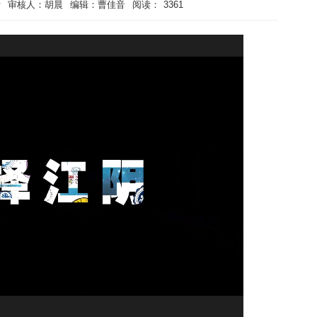
叶
审核人：胡晨
编辑：曹佳音
阅读：
3361