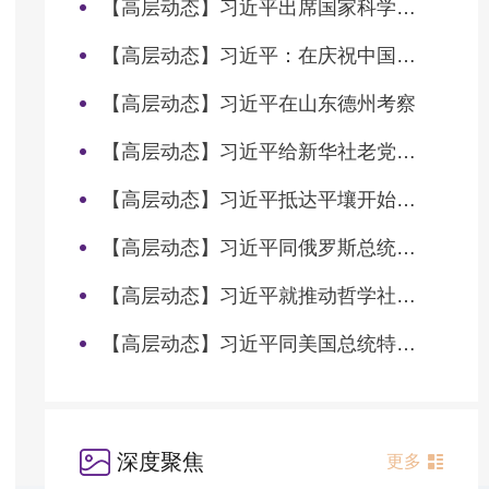
【高层动态】习近平出席国家科学技术奖励大会两院院士大会中国科协第十一次全国代表大会并发表重要讲话
【高层动态】习近平：在庆祝中国共产党成立105周年大会上的讲话
【高层动态】习近平在山东德州考察
【高层动态】习近平给新华社老党员张连生回信强调 传承红色基因 在新征程上书写优异答卷
【高层动态】习近平抵达平壤开始对朝鲜进行国事访问
【高层动态】习近平同俄罗斯总统普京会谈
【高层动态】习近平就推动哲学社会科学高质量发展作出重要指示
【高层动态】习近平同美国总统特朗普会谈
深度聚焦
更多