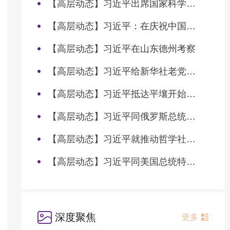
【高层动态】习近平出席国家科学技术奖励大会两院院士大会中国科协第十一次全国代表大会并发表重要讲话
【高层动态】习近平：在庆祝中国共产党成立105周年大会上的讲话
【高层动态】习近平在山东德州考察
【高层动态】习近平给新华社老党员张连生回信强调 传承红色基因 在新征程上书写优异答卷
【高层动态】习近平抵达平壤开始对朝鲜进行国事访问
【高层动态】习近平同俄罗斯总统普京会谈
【高层动态】习近平就推动哲学社会科学高质量发展作出重要指示
【高层动态】习近平同美国总统特朗普会谈
深度聚焦
更多