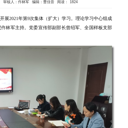
川
审核人：仵林军
编辑：曹佳音
阅读：
1824
开展2021年第9次集体（扩大）学习。理论学习中心组成
记仵林军主持。党委宣传部副部长曾绍军、全国样板支部