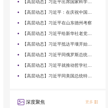
【高层动态】习近平出席国家科学技术奖励大会两院院士大会中国科协第十一次全国代表大会并发表重要讲话
【高层动态】习近平：在庆祝中国共产党成立105周年大会上的讲话
【高层动态】习近平在山东德州考察
【高层动态】习近平给新华社老党员张连生回信强调 传承红色基因 在新征程上书写优异答卷
【高层动态】习近平抵达平壤开始对朝鲜进行国事访问
【高层动态】习近平同俄罗斯总统普京会谈
【高层动态】习近平就推动哲学社会科学高质量发展作出重要指示
【高层动态】习近平同美国总统特朗普会谈
深度聚焦
更多