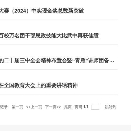
赛（2024）中实现金奖总数新突破
百校万名团干部思政技能大比武中再获佳绩
南京理工大学共青团举办学习贯彻党的二十届三中全会精神布置会暨“青雁”讲师团备课会
在全国教育大会上的重要讲话精神
记录
第一页
<<上一页
下一页>>
尾页
页码
1
/
1
跳转到