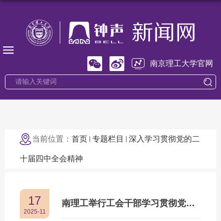
南京理工大学官网
当前位置：
首页
专题栏目
深入学习贯彻党的二
十届四中全会精神
17
南理工举行工会干部学习贯彻党的二十届四中全会精神暨能力提升培训班
2025-11