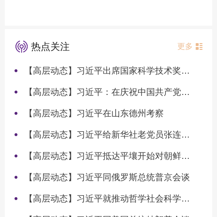
热点关注
更多
【高层动态】习近平出席国家科学技术奖励大会两院院士大会中国科协第十一次全国代表大会并发表重要讲话
【高层动态】习近平：在庆祝中国共产党成立105周年大会上的讲话
【高层动态】习近平在山东德州考察
【高层动态】习近平给新华社老党员张连生回信强调 传承红色基因 在新征程上书写优异答卷
【高层动态】习近平抵达平壤开始对朝鲜进行国事访问
【高层动态】习近平同俄罗斯总统普京会谈
【高层动态】习近平就推动哲学社会科学高质量发展作出重要指示