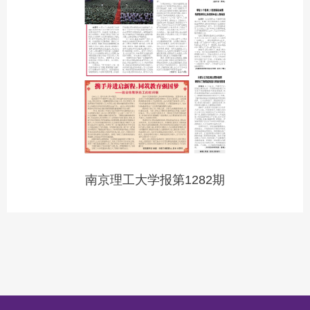
南京理工大学报第1282期