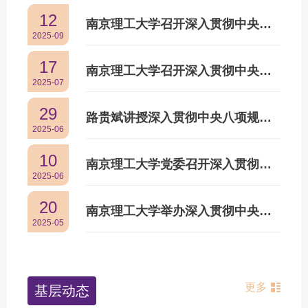
12
南京理工大学召开深入贯彻中央八项规定精神学习教育总结会
2025-09
17
南京理工大学召开深入贯彻中央八项规定精神学习教育警示教育会
2025-07
29
路贵斌讲授深入贯彻中央八项规定精神学习教育专题党课
2025-06
10
南京理工大学党委召开深入贯彻中央八项规定精神学习教育读书班结班式暨二级党组织书记联席会
2025-06
20
南京理工大学举办深入贯彻中央八项规定精神学习教育读书班专题辅导报告会
2025-05
更多
基层动态