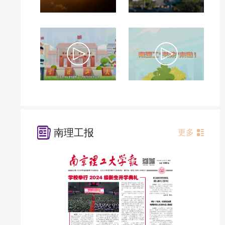
南理工报
更多