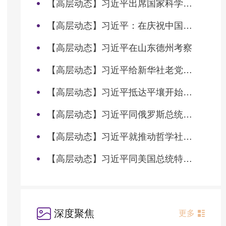
【高层动态】习近平出席国家科学技术奖励大会两院院士大会中国科协第十一次全国代表大会并发表重要讲话
【高层动态】习近平：在庆祝中国共产党成立105周年大会上的讲话
【高层动态】习近平在山东德州考察
【高层动态】习近平给新华社老党员张连生回信强调 传承红色基因 在新征程上书写优异答卷
【高层动态】习近平抵达平壤开始对朝鲜进行国事访问
【高层动态】习近平同俄罗斯总统普京会谈
【高层动态】习近平就推动哲学社会科学高质量发展作出重要指示
【高层动态】习近平同美国总统特朗普会谈
深度聚焦
更多