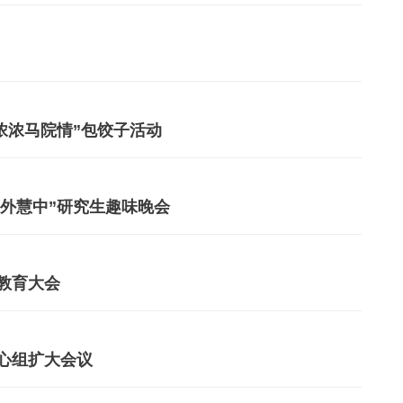
浓浓马院情”包饺子活动
ow外慧中”研究生趣味晚会
教育大会
心组扩大会议