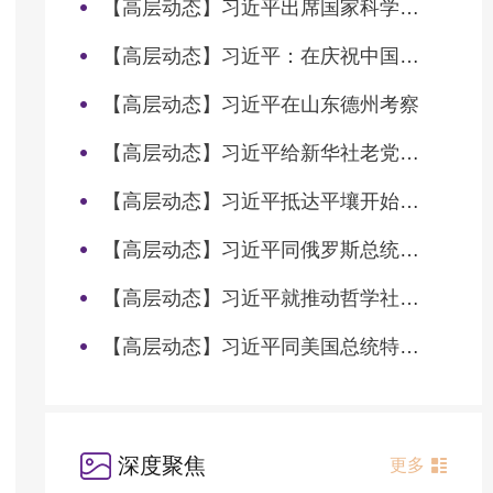
【高层动态】习近平出席国家科学技术奖励大会两院院士大会中国科协第十一次全国代表大会并发表重要讲话
【高层动态】习近平：在庆祝中国共产党成立105周年大会上的讲话
【高层动态】习近平在山东德州考察
【高层动态】习近平给新华社老党员张连生回信强调 传承红色基因 在新征程上书写优异答卷
【高层动态】习近平抵达平壤开始对朝鲜进行国事访问
【高层动态】习近平同俄罗斯总统普京会谈
【高层动态】习近平就推动哲学社会科学高质量发展作出重要指示
【高层动态】习近平同美国总统特朗普会谈
深度聚焦
更多