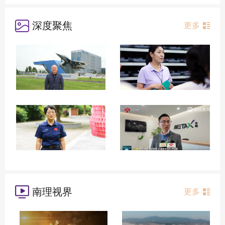
深度聚焦
更多
南理视界
更多