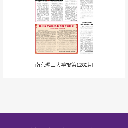
南京理工大学报第1282期