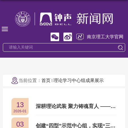
南京理工大学官网
当前位置：
首页
理论学习中心组成果展示
13
深耕理论武装 聚力铸魂育人 ——马克思主义学院党委理论学习中心组示范点建设情况
2026-01
03
创建“四型”示范中心组，实现“三个转化”——自动化学院党委理论学习中心组示范点建设情况