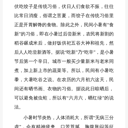
伏吃饺子是传统习俗，伏日人们食欲不振，往往
比常日消瘦，俗谓之苦夏，而饺子在传统习俗里
正是开胃解馋的食物。除此之外，民间小暑有“食
新”的习俗，即在小暑过后尝新米，农民将新割的
稻谷碾成米后，做好饭供祀五谷大神和祖先，然
后人人吃尝新酒等。据说“吃新”乃“吃辛”，是小暑
节后第一个辛日。城市一般买少量新米与老米同
煮，加上新上市的蔬菜等。所以，民间有小暑吃
黍，大暑吃谷之说。在农历的六月初六这天，民
间还有晒书画、衣物的习俗。据说此日晾晒后，
可以避免被虫蛀，所以有“六月六，晒红绿”的说
法。
小暑时节炎热，人体消耗大，所谓“无病三分
虚”，会有精神疲惫、口苦苔腻、胸腹胀闷等征