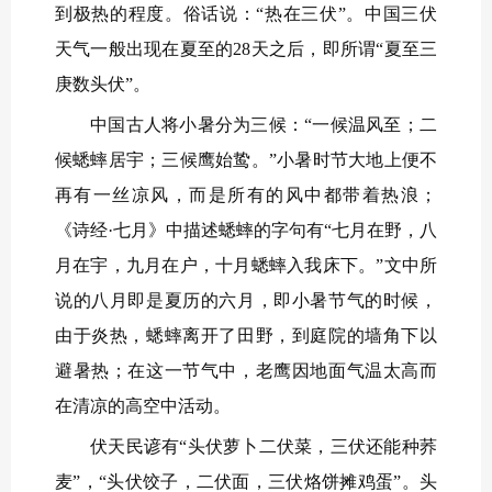
到极热的程度。俗话说：“热在三伏”。中国三伏
天气一般出现在夏至的28天之后，即所谓“夏至三
庚数头伏”。
中国古人将小暑分为三候：“一候温风至；二
候蟋蟀居宇；三候鹰始鸷。”小暑时节大地上便不
再有一丝凉风，而是所有的风中都带着热浪；
《诗经·七月》中描述蟋蟀的字句有“七月在野，八
月在宇，九月在户，十月蟋蟀入我床下。”文中所
说的八月即是夏历的六月，即小暑节气的时候，
由于炎热，蟋蟀离开了田野，到庭院的墙角下以
避暑热；在这一节气中，老鹰因地面气温太高而
在清凉的高空中活动。
伏天民谚有“头伏萝卜二伏菜，三伏还能种荞
麦”，“头伏饺子，二伏面，三伏烙饼摊鸡蛋”。头