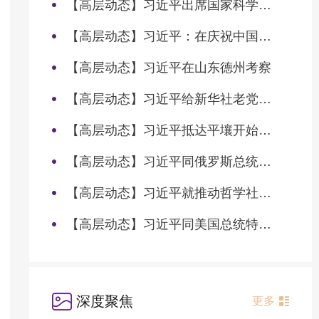
【高层动态】习近平出席国家科学技术奖励大会两院院士大会中国科协第十一次全国代表大会并发表重要讲话
【高层动态】习近平：在庆祝中国共产党成立105周年大会上的讲话
【高层动态】习近平在山东德州考察
【高层动态】习近平给新华社老党员张连生回信强调 传承红色基因 在新征程上书写优异答卷
【高层动态】习近平抵达平壤开始对朝鲜进行国事访问
【高层动态】习近平同俄罗斯总统普京会谈
【高层动态】习近平就推动哲学社会科学高质量发展作出重要指示
【高层动态】习近平同美国总统特朗普会谈
深度聚焦
更多