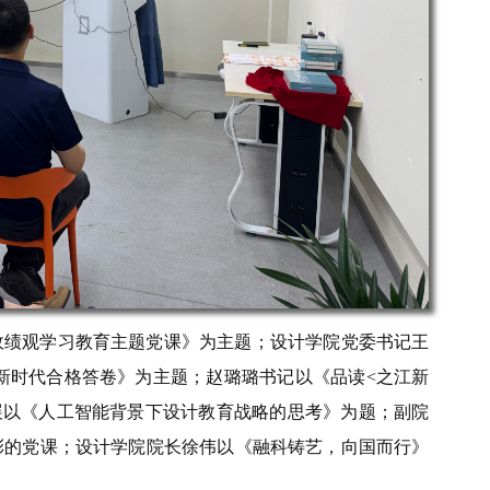
政绩观学习教育主题党课》为主题；设计学院党委
书记
王
新时代合格答卷》
为主题；
赵璐璐书记以《品读
<
之江新
展以《人工智能背景下设计教育战略的思考》为题；副院
彩的党课；设计学院
院长
徐伟
以《融科铸艺，向国而行》