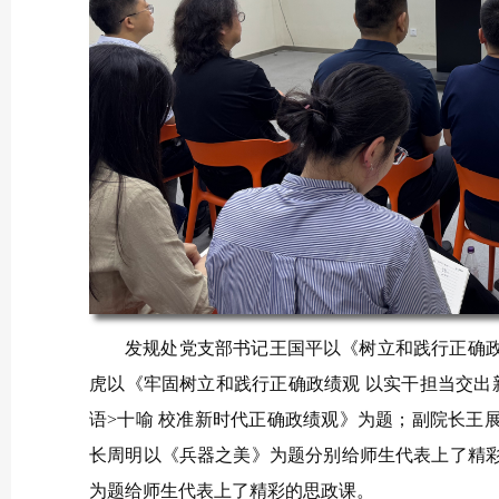
发规处党支部书记王国平以《树立和践行正确
虎
以
《牢固树立和践行正确政绩观 以实干担当交出
语
>
十喻 校准新时代正确政绩观》为题；
副院长王
长周明以《兵器之美》为题
分别
给师生代表上了精
为题给师生代表上了精彩的
思政课
。