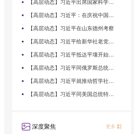
【高层动态】习近平出席国家科学技术奖励大会两院院士大会中国科协第十一次全国代表大会并发表重要讲话
【高层动态】习近平：在庆祝中国共产党成立105周年大会上的讲话
【高层动态】习近平在山东德州考察
【高层动态】习近平给新华社老党员张连生回信强调 传承红色基因 在新征程上书写优异答卷
【高层动态】习近平抵达平壤开始对朝鲜进行国事访问
【高层动态】习近平同俄罗斯总统普京会谈
【高层动态】习近平就推动哲学社会科学高质量发展作出重要指示
【高层动态】习近平同美国总统特朗普会谈
深度聚焦
更多