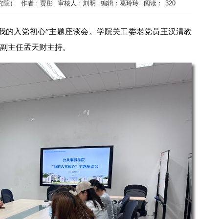
究院）
作者：贾彤
审核人：刘明
编辑：葛玲玲
阅读：
320
办“我的入党初心”主题座谈会。学院关工委老党员王汉清教
副主任孟天财主持。