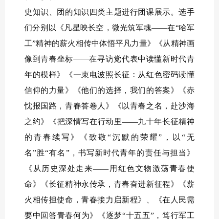
史知识、团的知识四类主题进行团课展示。选手
们分别以《凡星映长空，微光筑军魂——在“哈军
工”精神的薪火相传中体悟平凡力量》《从精神画
像到青春坐标——在寻访党代表中读懂新时代青
年的模样》《一束电波照长征：从红色密码读懂
信仰的力量》《他们的选择，我们的答案》《赤
忱报国路，青春答卷人》《以青春之名，赴沙海
之约》《把深情写在行动里——九十年长征精神
的青春续写》《致敬“沉默的荣耀”，以“无
名”胜“有名”，书写新时代青年的责任与担当》
《从历史深处走来——用红色文物激荡青春使
命》《长征精神永传承，青春奋进新征程》《薪
火相传担使命，青春接力启新程》、《在人民需
要中回答青春何为》《逐梦“十五五”，笃行军工