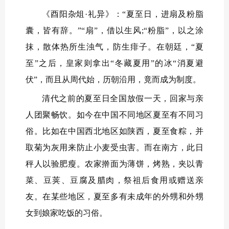
《酉阳杂俎·礼异》：“夏至日，进扇及粉脂
囊，皆有辞。”“扇”，借以生风;“粉脂”，以之涂
抹，散体热所生浊气，防生痱子。在朝廷，“夏
至”之后，皇家则拿出“冬藏夏用”的冰“消夏避
伏”，而且从周代始，历朝沿用，竟而成为制度。
清代之前的夏至日全国放假一天，回家与亲
人团聚畅饮。如今在中国不同地区夏至有不同习
俗。比如在中国西北地区如陕西，夏至食粽，并
取菊为灰用来防止小麦受虫害。而在南方，此日
秤人以验肥瘦。农家擀面为薄饼，烤熟，夹以青
菜、豆荚、豆腐及腊肉，祭祖后食用或赠送亲
友。在某些地区，夏至多有未成年的外甥和外甥
女到娘家吃饭的习俗。