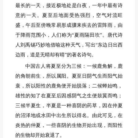
最长的一天，接近极地处是白夜，一年中最有诗
意的一天。夏至后地面受热强烈，空气对流旺
盛，午后至傍晚常易形成骤来疾去的雷阵雨，由
于降雨范围小，人们称为“夏雨隔田坎”。唐代诗
人刘禹锡巧妙地借喻这种天气，写出“东边日出西
边雨，道是无晴却有晴”的著名诗句。
中国古人将夏至分为三候：一候鹿角解，鹿
的角朝前生，所以属阳。夏至日阴气生而阳气始
衰，所以阳性的鹿角便开始脱落；二候蝉始鸣，
雄性的知了在夏至后因感阴气之生便鼓翼而鸣；
三候半夏生，半夏是一种喜阴的药草，因在仲夏
的沼泽地或水田中出生所以得名。由此可见，在
炎热的仲夏，一些喜阴的生物开始出现，而阳性
的生物却开始衰退了。