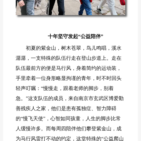
十年坚守发起“公益陪伴”
初夏的紫金山，树木苍翠，鸟儿鸣唱，溪水
潺潺，一支特殊的队伍行走在登山步道上。走在
队伍最前方的便是马行风，身着简约的运动装，
手里牵着一位身形略显拘谨的青年，时不时回头
轻声叮嘱：“慢慢走，跟着老师的脚步，别着
急。”这支队伍的成员，来自南京市玄武区博爱勤
善残疾人之家，他们是患有孤独症、智力障碍
的“慢飞天使”，心智如同孩童，人生的脚步比常
人缓慢许多。而每周四陪伴他们攀登紫金山，成
为马行风雷打不动的约定，这堂特殊的“公益爬山