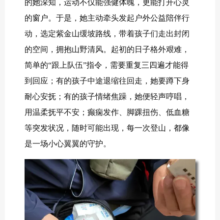
的她深知，运动不仅能强健体魄，更能打开心灵
的窗户。于是，她主动牵头发起户外公益陪伴行
动，选定紫金山缓坡路线，带着孩子们走出封闭
的空间，拥抱山野清风。起初的日子格外艰难，
简单的“跟上队伍”指令，需要重复三四遍才能得
到回应；有的孩子中途退缩往回走，她要蹲下身
耐心安抚；有的孩子情绪焦躁，她便轻声哼唱，
用温柔抚平不安；癫痫发作、脚踝扭伤、低血糖
等突发状况，随时可能出现，每一次登山，都像
是一场小心翼翼的守护。