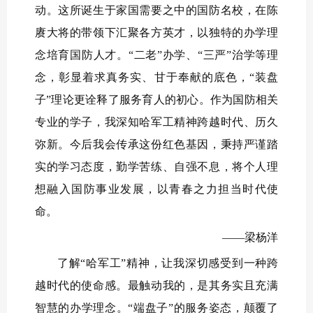
动。这所诞生于家国需要之中的国防名校，在陈
赓大将的带领下汇聚各方英才，以独特的办学理
念培育国防人才。“二老”办学、“三严”治学等理
念，彰显着求真务实、甘于奉献的底色，“装盘
子”理论更诠释了服务育人的初心。作为国防相关
专业的学子，我深知哈军工精神跨越时代、历久
弥新。今后我会传承这份红色基因，秉持严谨踏
实的学习态度，勤学苦练、自强不息，将个人理
想融入国防事业发展，以青春之力担当时代使
命。
——梁杨洋
了解“哈军工”精神，让我深切感受到一种跨
越时代的使命感。最触动我的，是其务实且充满
智慧的办学理念。“端盘子”的服务姿态，颠覆了