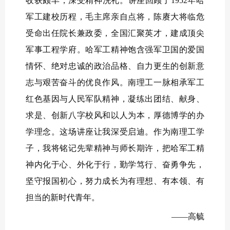
收获颇丰，深受精神洗礼。讲座回顾了1952年哈
军工建校历程，毛主席亲自点将，陈赓大将临危
受命出任院长兼政委，全国汇聚英才，建成顶尖
军事工程学府。哈军工精神饱含强军卫国的爱国
情怀、绝对忠诚的政治品格、自力更生的创新意
志与艰苦奋斗的优良作风。南理工一脉相承军工
红色基因与人民军队精神，凝练出团结、献身、
求是、创新八字校风和以人为本，厚德博学的办
学理念。这场讲座让我深受启迪。作为南理工学
子，我将铭记先辈精神与师长期许，把哈军工精
神内化于心、外化于行，勤学笃行、奋勇争先，
坚守报国初心，努力成长为有理想、有本领、有
担当的新时代青年。
——高毓