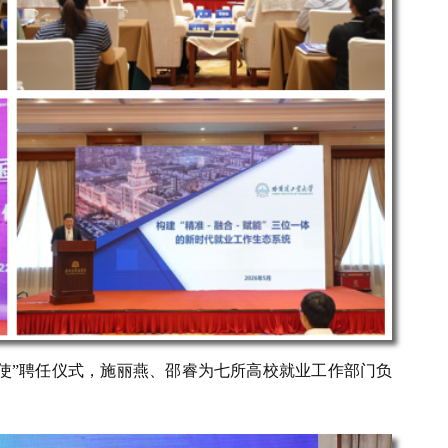
使”聘任仪式，施丽燕、邵睿为七所高校就业工作部门负