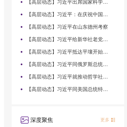
【高层动态】习近平出席国家科学技术奖励大会两院院士大会中国科协第十一次全国代表大会并发表重要讲话
【高层动态】习近平：在庆祝中国共产党成立105周年大会上的讲话
【高层动态】习近平在山东德州考察
【高层动态】习近平给新华社老党员张连生回信强调 传承红色基因 在新征程上书写优异答卷
【高层动态】习近平抵达平壤开始对朝鲜进行国事访问
【高层动态】习近平同俄罗斯总统普京会谈
【高层动态】习近平就推动哲学社会科学高质量发展作出重要指示
【高层动态】习近平同美国总统特朗普会谈
深度聚焦
更多