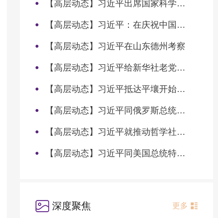
【高层动态】习近平出席国家科学技术奖励大会两院院士大会中国科协第十一次全国代表大会并发表重要讲话
【高层动态】习近平：在庆祝中国共产党成立105周年大会上的讲话
【高层动态】习近平在山东德州考察
【高层动态】习近平给新华社老党员张连生回信强调 传承红色基因 在新征程上书写优异答卷
【高层动态】习近平抵达平壤开始对朝鲜进行国事访问
【高层动态】习近平同俄罗斯总统普京会谈
【高层动态】习近平就推动哲学社会科学高质量发展作出重要指示
【高层动态】习近平同美国总统特朗普会谈
深度聚焦
更多