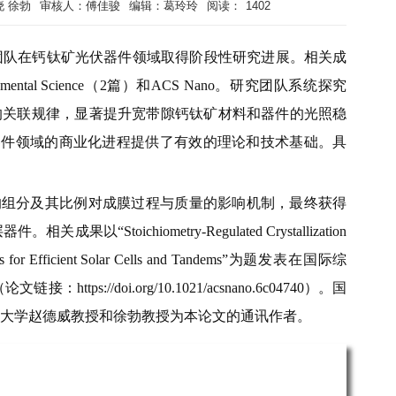
 徐勃
审核人：傅佳骏
编辑：葛玲玲
阅读：
1402
团队在钙钛矿光伏器件领域取得阶段性研究进展。相关成
ental Science（2篇）和ACS Nano。研究团队系统探究
的关联规律，显著提升宽带隙钙钛矿材料和器件的光照稳
器件领域的商业化进程提供了有效的理论和技术基础。具
的组分及其比例对成膜过程与质量的影响机制，最终获得
oichiometry-Regulated Crystallization
kites for Efficient Solar Cells and Tandems”为题发表在国际综
tps://doi.org/10.1021/acsnano.6c04740）。国
大学赵德威教授和徐勃教授为本论文的通讯作者。