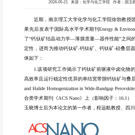
2026-05-21
来源：化学与化工学院
作者：国玉晓
近期，南京理工大学化学与化工学院徐勃教授
果先后发表于国际高水平学术期刊Energy & Environm
了“钙钛矿结晶动力学—薄膜质量—器件性能”之间
定性，进而为推动钙钛矿-钙钛矿、钙钛矿-硅叠层
体如下：
1.该项研究工作揭示了钙钛矿前驱液中卤化物
高效率且运行稳定性优异的单结宽带隙钙钛矿与叠层器件。相关成果以“St
and Halide Homogenization in Wide-Bandgap Perovs
合类学术期刊《ACS Nano》上（影响因子：16.1）（论文链接：ht
玉晓博士后为本论文的第一作者，程远航教授、四川