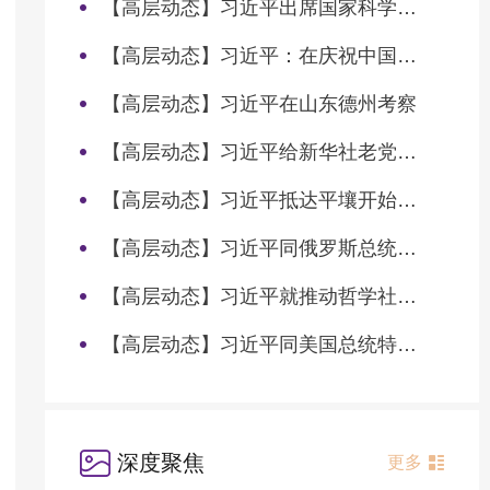
【高层动态】习近平出席国家科学技术奖励大会两院院士大会中国科协第十一次全国代表大会并发表重要讲话
【高层动态】习近平：在庆祝中国共产党成立105周年大会上的讲话
【高层动态】习近平在山东德州考察
【高层动态】习近平给新华社老党员张连生回信强调 传承红色基因 在新征程上书写优异答卷
【高层动态】习近平抵达平壤开始对朝鲜进行国事访问
【高层动态】习近平同俄罗斯总统普京会谈
【高层动态】习近平就推动哲学社会科学高质量发展作出重要指示
【高层动态】习近平同美国总统特朗普会谈
深度聚焦
更多