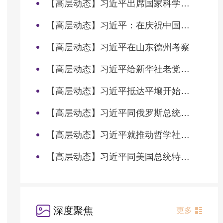
【高层动态】习近平出席国家科学技术奖励大会两院院士大会中国科协第十一次全国代表大会并发表重要讲话
【高层动态】习近平：在庆祝中国共产党成立105周年大会上的讲话
【高层动态】习近平在山东德州考察
【高层动态】习近平给新华社老党员张连生回信强调 传承红色基因 在新征程上书写优异答卷
【高层动态】习近平抵达平壤开始对朝鲜进行国事访问
【高层动态】习近平同俄罗斯总统普京会谈
【高层动态】习近平就推动哲学社会科学高质量发展作出重要指示
【高层动态】习近平同美国总统特朗普会谈
深度聚焦
更多