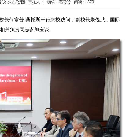
/文 朱志飞/图
审核人：
编辑：葛玲玲
阅读：
870
院校长何塞普·桑托斯一行来校访问，副校长朱俊武，国际
相关负责同志参加座谈。