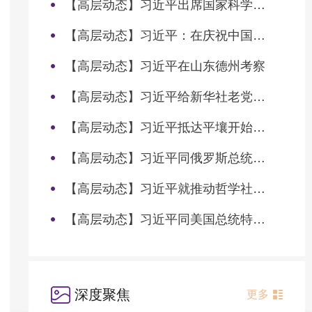
【高层动态】习近平出席国家科学技术奖励大会两院院士大会中国科协第十一次全国代表大会并发表重要讲话
【高层动态】习近平：在庆祝中国共产党成立105周年大会上的讲话
【高层动态】习近平在山东德州考察
【高层动态】习近平给新华社老党员张连生回信强调 传承红色基因 在新征程上书写优异答卷
【高层动态】习近平抵达平壤开始对朝鲜进行国事访问
【高层动态】习近平同俄罗斯总统普京会谈
【高层动态】习近平就推动哲学社会科学高质量发展作出重要指示
【高层动态】习近平同美国总统特朗普会谈
深度聚焦
更多