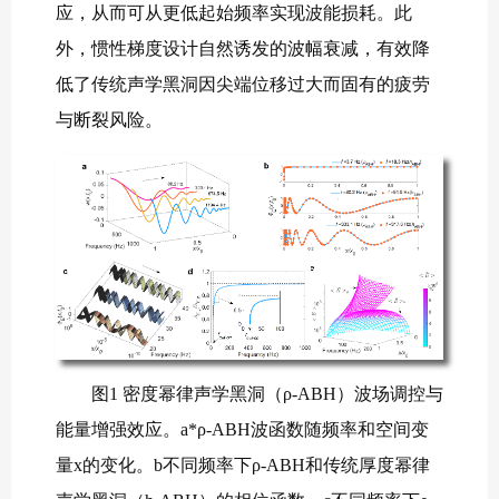
应，从而可从更低起始频率实现波能损耗。此
外，惯性梯度设计自然诱发的波幅衰减，有效降
低了传统声学黑洞因尖端位移过大而固有的疲劳
与断裂风险。
图1 密度幂律声学黑洞（ρ-ABH）波场调控与
能量增强效应。a*ρ-ABH波函数随频率和空间变
量x的变化。b不同频率下ρ-ABH和传统厚度幂律