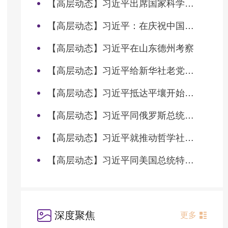
【高层动态】习近平出席国家科学技术奖励大会两院院士大会中国科协第十一次全国代表大会并发表重要讲话
【高层动态】习近平：在庆祝中国共产党成立105周年大会上的讲话
【高层动态】习近平在山东德州考察
【高层动态】习近平给新华社老党员张连生回信强调 传承红色基因 在新征程上书写优异答卷
【高层动态】习近平抵达平壤开始对朝鲜进行国事访问
【高层动态】习近平同俄罗斯总统普京会谈
【高层动态】习近平就推动哲学社会科学高质量发展作出重要指示
【高层动态】习近平同美国总统特朗普会谈
深度聚焦
更多