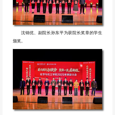
沈锦优、副院长孙东平为获院长奖章的学生
颁奖。