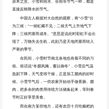
原本之意。小雪和雨水、谷雨等节气一样，都是
直接反映降水的节气。
中国古人根据对大自然的观察，将“小雪”分
为三候：“一候虹藏不见；二候天气上升地气下
降；三候闭塞而成冬。”意思是说此时彩虹不会出
现了，万物失去生机，此刻乃是天地闭塞而转入
严寒的季节。
在民间，小雪时节南北各地也有着不同的习
俗。俗话说“冬腊风腌，蓄以御冬”，小雪后气温
急剧下降，天气变得干燥，正是加工腊肉的好时
候。小雪节气后，一些农家开始动手做香肠、腊
肉，把多余的肉类用传统方法储备起来，等到春
节时正好享受美食。
而在南方某些地方，还有农历十月吃糍粑的