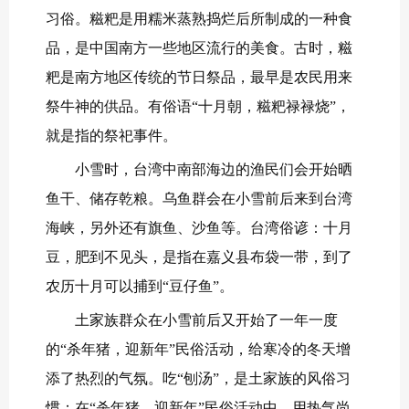
习俗。糍粑是用糯米蒸熟捣烂后所制成的一种食
品，是中国南方一些地区流行的美食。古时，糍
粑是南方地区传统的节日祭品，最早是农民用来
祭牛神的供品。有俗语“十月朝，糍粑禄禄烧”，
就是指的祭祀事件。
小雪时，台湾中南部海边的渔民们会开始晒
鱼干、储存乾粮。乌鱼群会在小雪前后来到台湾
海峡，另外还有旗鱼、沙鱼等。台湾俗谚：十月
豆，肥到不见头，是指在嘉义县布袋一带，到了
农历十月可以捕到“豆仔鱼”。
土家族群众在小雪前后又开始了一年一度
的“杀年猪，迎新年”民俗活动，给寒冷的冬天增
添了热烈的气氛。吃“刨汤”，是土家族的风俗习
惯；在“杀年猪，迎新年”民俗活动中，用热气尚