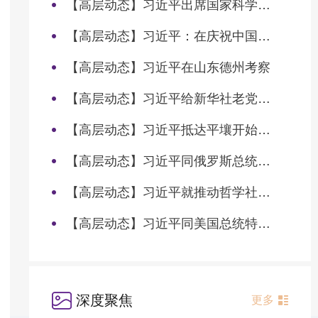
【高层动态】习近平出席国家科学技术奖励大会两院院士大会中国科协第十一次全国代表大会并发表重要讲话
【高层动态】习近平：在庆祝中国共产党成立105周年大会上的讲话
【高层动态】习近平在山东德州考察
【高层动态】习近平给新华社老党员张连生回信强调 传承红色基因 在新征程上书写优异答卷
【高层动态】习近平抵达平壤开始对朝鲜进行国事访问
【高层动态】习近平同俄罗斯总统普京会谈
【高层动态】习近平就推动哲学社会科学高质量发展作出重要指示
【高层动态】习近平同美国总统特朗普会谈
深度聚焦
更多