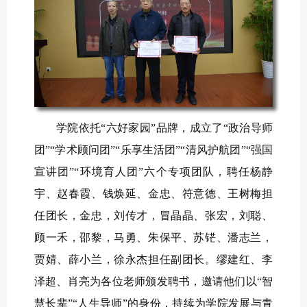
学院依托“六好家园”品牌，成立了“政治导师
团”“学术顾问团”“乐享生活团”“清风护航团”“强国
宣讲团”“环境育人团”六个专项团队，聘任杨静
宇、赵春霞、钱焕延、金忠、符意德、王树梅担
任团长，金忠，刘传才，冒晶晶、张宏，刘聪、
顾一禾，邵黎，马勇、朱保平、苏铓、潘志兰，
贾婧、薛小兰，徐永杰担任副团长。缪建红、李
泽超、肖亮为各位老师颁发聘书，邀请他们以“智
慧长辈”“人生导师”的身份，持续为学院发展与青