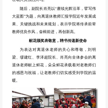
随后，
副院长
肖亮以“赓续光辉沿革，擘写伟
大蓝图”为题，向
离退休教师
汇报学院近年发展成
果、关键挑战和未来规划，表示
学院将传承前辈
教师优良作风，
奋楫前进，再创新高
。
献花颁奖表敬意，聘书传递新使命
为表达对离退休老师的关心和尊敬，刘明
梁、缪建红、
李泽超
院长
、肖亮向全体参会的离
退休老师献上鲜花，朵朵鲜花承载着对老教师们
的感恩与祝福，让老教师们切实感受到学院的温
暖。