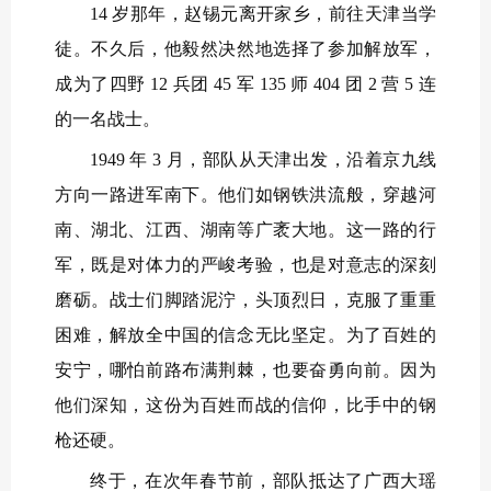
14 岁那年，赵锡元离开家乡，前往天津当学
徒。不久后，他毅然决然地选择了参加解放军，
成为了四野 12 兵团 45 军 135 师 404 团 2 营 5 连
的一名战士。
1949 年 3 月，部队从天津出发，沿着京九线
方向一路进军南下。他们如钢铁洪流般，穿越河
南、湖北、江西、湖南等广袤大地。这一路的行
军，既是对体力的严峻考验，也是对意志的深刻
磨砺。战士们脚踏泥泞，头顶烈日，克服了重重
困难，解放全中国的信念无比坚定。为了百姓的
安宁，哪怕前路布满荆棘，也要奋勇向前。因为
他们深知，这份为百姓而战的信仰，比手中的钢
枪还硬。
终于，在次年春节前，部队抵达了广西大瑶