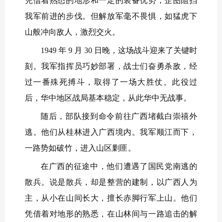
凭借着熟悉的地形和一定的装备优势，企图阻挡
我军前进的步伐。但解放军毫不畏惧，如猛虎下
山般冲向敌人，激烈交火。
1949 年 9 月 30 日晚，这场战斗迎来了关键时
刻。我军指挥员巧妙部署，战士们奋勇杀敌，经
过一番殊死搏斗，取得了一场大胜仗。此役过
后，华中地区战局基本稳定，从此华中无战事。
随后，部队接到命令前往广西堵截白崇禧外
逃。他们从桂林进入广西境内。我军顺江而下，
一路势如破竹，进入山区剿匪。
在广西的征途中，他们遭遇了国民党南逃的
散兵。说是散兵，却是整营的建制，以广西人为
主，从小在山间长大，擅长赤脚行军上山。他们
凭借着对地形的熟悉，在山林间与一路追击的解