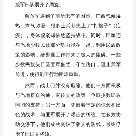
放军部队展开了周旋。
解放军遇到了前所未有的困难。广西气候湿
热，瘴气弥漫，很多士兵都患上了“打摆子”（疟
疾），身体虚弱却依然坚持战斗。同时，匪军还
与当地少数民族部分势力搅在一起，利用民族政
策的影响，给剿匪工作带来了极大的阻碍。一些
少数民族头目受匪军蛊惑，守在路口，阻止我军
前进，使得剿匪行动困难重重。
然而，战士们并没有退缩。他们一方面积极
与当地群众沟通，宣传党的政策，争取少数民族
同胞的支持；另一方面，凭借着坚定的信念和出
色的战术，与匪军展开了艰苦的纠缠。在多方协
助交涉下，他们成功突破了敌人的防线，最终俘
虏了国民党将领。