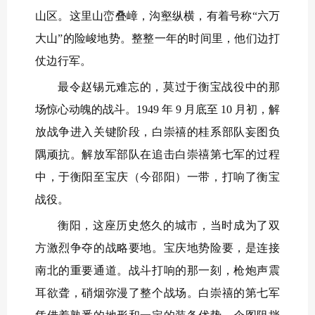
山区。这里山峦叠嶂，沟壑纵横，有着号称“六万
大山”的险峻地势。整整一年的时间里，他们边打
仗边行军。
最令赵锡元难忘的，莫过于衡宝战役中的那
场惊心动魄的战斗。1949 年 9 月底至 10 月初，解
放战争进入关键阶段，白崇禧的桂系部队妄图负
隅顽抗。解放军部队在追击白崇禧第七军的过程
中，于衡阳至宝庆（今邵阳）一带，打响了衡宝
战役。
衡阳，这座历史悠久的城市，当时成为了双
方激烈争夺的战略要地。宝庆地势险要，是连接
南北的重要通道。战斗打响的那一刻，枪炮声震
耳欲聋，硝烟弥漫了整个战场。白崇禧的第七军