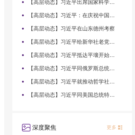
【高层动态】习近平出席国家科学技术奖励大会两院院士大会中国科协第十一次全国代表大会并发表重要讲话
【高层动态】习近平：在庆祝中国共产党成立105周年大会上的讲话
【高层动态】习近平在山东德州考察
【高层动态】习近平给新华社老党员张连生回信强调 传承红色基因 在新征程上书写优异答卷
【高层动态】习近平抵达平壤开始对朝鲜进行国事访问
【高层动态】习近平同俄罗斯总统普京会谈
【高层动态】习近平就推动哲学社会科学高质量发展作出重要指示
【高层动态】习近平同美国总统特朗普会谈
深度聚焦
更多