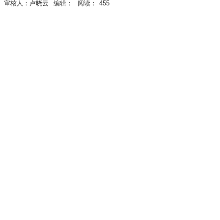
审核人：卢晓云
编辑：
阅读：
455