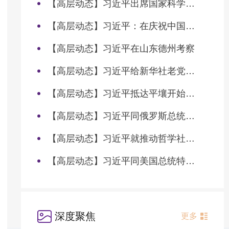
【高层动态】习近平出席国家科学技术奖励大会两院院士大会中国科协第十一次全国代表大会并发表重要讲话
【高层动态】习近平：在庆祝中国共产党成立105周年大会上的讲话
【高层动态】习近平在山东德州考察
【高层动态】习近平给新华社老党员张连生回信强调 传承红色基因 在新征程上书写优异答卷
【高层动态】习近平抵达平壤开始对朝鲜进行国事访问
【高层动态】习近平同俄罗斯总统普京会谈
【高层动态】习近平就推动哲学社会科学高质量发展作出重要指示
【高层动态】习近平同美国总统特朗普会谈
深度聚焦
更多