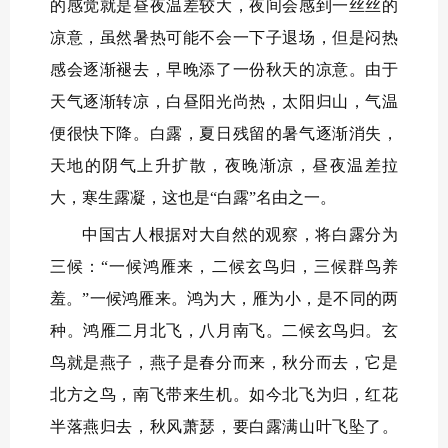
的感觉就是昼夜温差较大，夜间会感到一丝丝的
凉意，虽然暑热可能不会一下子退场，但是闷热
感会逐渐褪去，早晚添了一份秋天的凉意。由于
天气逐渐转凉，白昼阳光尚热，太阳归山，气温
便很快下降。白露，夏日残留的暑气逐渐消失，
天地的阴气上升扩散，夜晚渐凉，昼夜温差拉
大，寒生露凝，这也是“白露”名由之一。
中国古人根据对大自然的观察，将白露分为
三候：“一候鸿雁来，二候玄鸟归，三候群鸟养
羞。”一候鸿雁来。鸿为大，雁为小，是不同的两
种。鸿雁二月北飞，八月南飞。二候玄鸟归。玄
鸟就是燕子，燕子是春分而来，秋分而去，它是
北方之鸟，南飞带来生机。如今北飞为归，红花
半落燕归去，秋风萧瑟，要白露满山叶飞坠了。