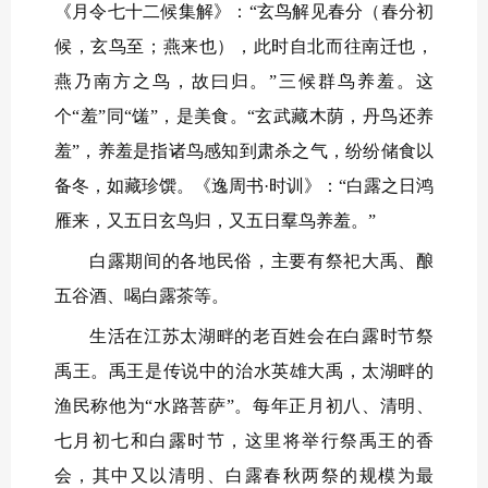
《月令七十二候集解》：“玄鸟解见春分（春分初
候，玄鸟至；燕来也），此时自北而往南迁也，
燕乃南方之鸟，故曰归。”三候群鸟养羞。这
个“羞”同“馐”，是美食。“玄武藏木荫，丹鸟还养
羞”，养羞是指诸鸟感知到肃杀之气，纷纷储食以
备冬，如藏珍馔。《逸周书·时训》：“白露之日鸿
雁来，又五日玄鸟归，又五日羣鸟养羞。”
白露期间的各地民俗，主要有祭祀大禹、酿
五谷酒、喝白露茶等。
生活在江苏太湖畔的老百姓会在白露时节祭
禹王。禹王是传说中的治水英雄大禹，太湖畔的
渔民称他为“水路菩萨”。每年正月初八、清明、
七月初七和白露时节，这里将举行祭禹王的香
会，其中又以清明、白露春秋两祭的规模为最