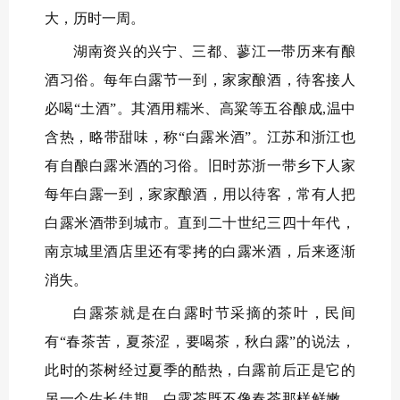
大，历时一周。
湖南资兴的兴宁、三都、蓼江一带历来有酿
酒习俗。每年白露节一到，家家酿酒，待客接人
必喝“土酒”。其酒用糯米、高粱等五谷酿成,温中
含热，略带甜味，称“白露米酒”。江苏和浙江也
有自酿白露米酒的习俗。旧时苏浙一带乡下人家
每年白露一到，家家酿酒，用以待客，常有人把
白露米酒带到城市。直到二十世纪三四十年代，
南京城里酒店里还有零拷的白露米酒，后来逐渐
消失。
白露茶就是在白露时节采摘的茶叶，民间
有“春茶苦，夏茶涩，要喝茶，秋白露”的说法，
此时的茶树经过夏季的酷热，白露前后正是它的
另一个生长佳期。白露茶既不像春茶那样鲜嫩，