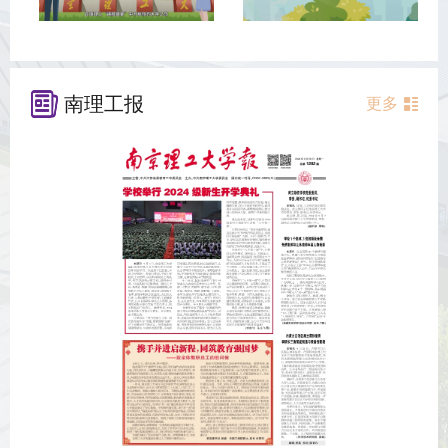
南理工报
更多