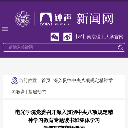
南京理工大学官网
当前位置：
首页
深入贯彻中央八项规定精神学
习教育
基层动态
电光学院党委召开深入贯彻中央八项规定精
神学习教育专题读书班集体学习