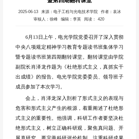
暨第四期翻转课堂
2025-06-13
来源：电子工程与光电技术学院
作者：袁冰
审核人：徐峰
编辑：李英
阅读：
420
6月13日上午，电光学院党委召开了
深入贯彻
中央八项规定精神学习教育专题读书班集体学习
暨专题读书班第四期翻转课堂。翻转课堂由学院
副院长肖泽龙作题为《杜绝形式主义，真抓实干
出成绩》的报告。电光学院党委委员、领导班子
成员参加了本次学习。
会上，肖泽龙深入剖析了形式主义的表现与
危害和形式主义产生的根源，
着重阐述了杜绝形
式主义的重要性。他强调，科研工作者要坚决杜
绝形式主义，树立正确科研观，聚焦真问题、开
展真研究。要完善科研评价机制，注重科研成果