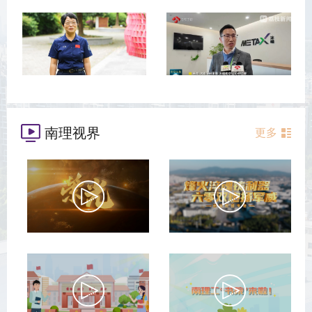
南理视界
更多