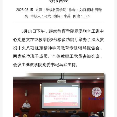
导报告会
2025-05-15
来源：继续教育学院
作者：文/陈玥昕 图/黎
亮
审核人：马武
编辑：李英
阅读：
555
5月14日下午，继续教育学院党委联合工训中
心党总支在继教学院8号楼多功能厅举办了深入贯
彻中央八项规定精神学习教育专题辅导报告会，
两家单位班子成员、全体教职工党员参加会议，
会议由继教学院党委书记马武主持。