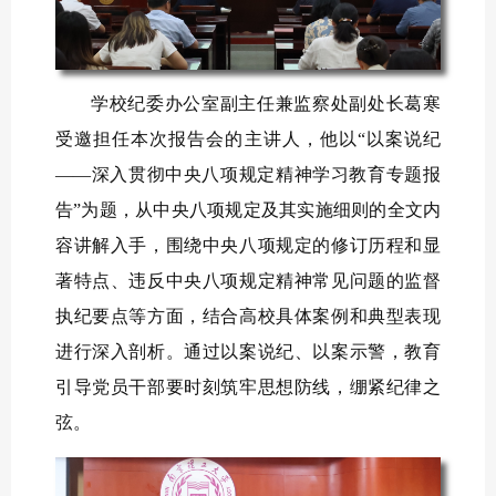
学校纪委办公室副主任兼监察处副处长葛寒
受邀担任本次报告会的主讲人，他以“以案说纪
——深入贯彻中央八项规定精神学习教育专题报
告”为题，从中央八项规定及其实施细则的全文内
容讲解入手，围绕中央八项规定的修订历程和显
著特点、违反中央八项规定精神常见问题的监督
执纪要点等方面，结合高校具体案例和典型表现
进行深入剖析。通过以案说纪、以案示警，教育
引导党员干部要时刻筑牢思想防线，绷紧纪律之
弦。