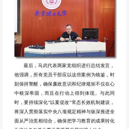
最后，马武代表两家党组织进行总结发言，
他强调，所有党员干部应以这些案例为镜鉴，时
刻保持警醒，确保廉政意识和纪律规矩不仅在心
中根深蒂固，而且在行动上得到体现。与此同
时，要持续深化“以案促改”常态长效机制建设，
将深入贯彻落实中央八项规定精神与纵深推进全
面从严治党相结合，确保把学习教育的成果转化