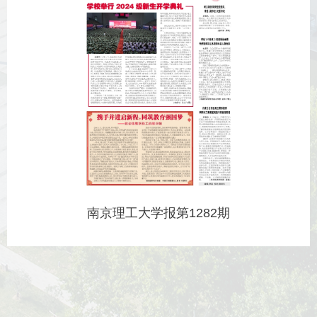
南京理工大学报第1282期